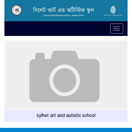
Toggle
naviga
sylhet art and autistic school